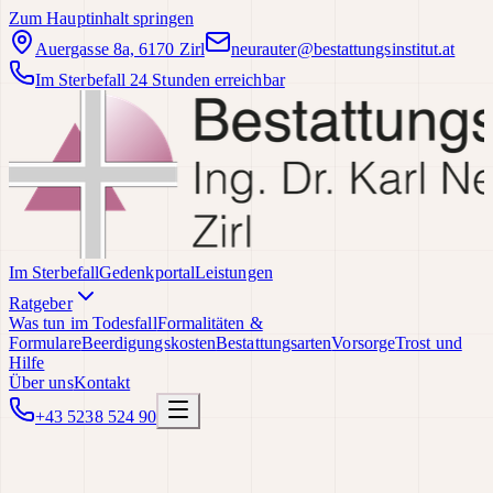
Zum Hauptinhalt springen
Auergasse 8a, 6170 Zirl
neurauter@bestattungsinstitut.at
Im Sterbefall 24 Stunden erreichbar
Im Sterbefall
Gedenkportal
Leistungen
Ratgeber
Was tun im Todesfall
Formalitäten &
Formulare
Beerdigungskosten
Bestattungsarten
Vorsorge
Trost und
Hilfe
Über uns
Kontakt
+43 5238 524 90