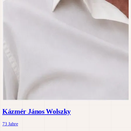
Kázmér János
Wolszky
73 Jahre