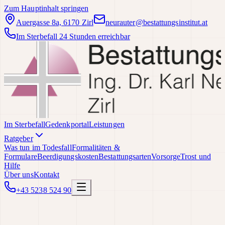
Zum Hauptinhalt springen
Auergasse 8a, 6170 Zirl
neurauter@bestattungsinstitut.at
Im Sterbefall 24 Stunden erreichbar
Im Sterbefall
Gedenkportal
Leistungen
Ratgeber
Was tun im Todesfall
Formalitäten &
Formulare
Beerdigungskosten
Bestattungsarten
Vorsorge
Trost und
Hilfe
Über uns
Kontakt
+43 5238 524 90