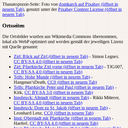
Thanatopraxie-Seite: Foto von
domkarch auf Pixabay
(öffnet in
neuem Tab)
, genutzt unter der
Pixabay Content License
(öffnet in
neuem Tab)
.
Ortsseiten
Die Ortsbilder wurden aus Wikimedia Commons übernommen,
lokal als WebP optimiert und werden gemäß der jeweiligen Lizenz
mit Quelle genannt:
Zirl: Blick auf Zirl
(öffnet in neuem Tab)
-
Simon Legner
,
CC BY-SA 4.0
(öffnet in neuem Tab)
Zirl: Pfarrkirche Zirl vorne
(öffnet in neuem Tab)
-
TJG007
,
CC BY-SA 4.0
(öffnet in neuem Tab)
Telfs: Hohe Munde
(öffnet in neuem Tab)
-
Hangman'sDeath
,
CC0
(öffnet in neuem Tab)
Telfs: Pfarrkirche Peter und Paul
(öffnet in neuem Tab)
-
Kirk
,
CC BY-SA 3.0
(öffnet in neuem Tab)
Innsbruck: Altstadt
(öffnet in neuem Tab)
-
Rikki Mitterer
,
CC BY-SA 4.0
(öffnet in neuem Tab)
Innsbruck: Dom zu St. Jakob
(öffnet in neuem Tab)
-
Leonhard Lenz
,
CC0
(öffnet in neuem Tab)
Imst: Oberstadt mit Pfarrkirche
(öffnet in neuem Tab)
-
Haeferl
,
CC BY-SA 4.0
(öffnet in neuem Tab)