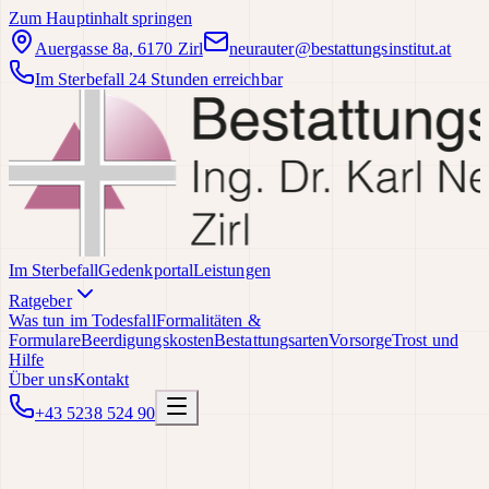
Zum Hauptinhalt springen
Auergasse 8a, 6170 Zirl
neurauter@bestattungsinstitut.at
Im Sterbefall 24 Stunden erreichbar
Im Sterbefall
Gedenkportal
Leistungen
Ratgeber
Was tun im Todesfall
Formalitäten &
Formulare
Beerdigungskosten
Bestattungsarten
Vorsorge
Trost und
Hilfe
Über uns
Kontakt
+43 5238 524 90