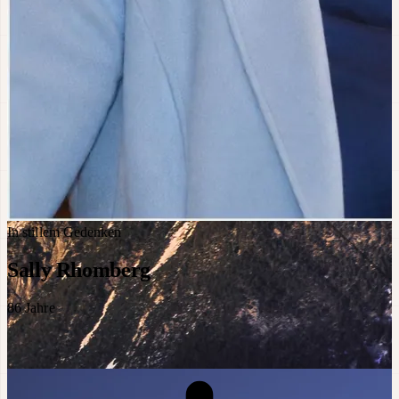
In stillem Gedenken
Sally Rhomberg
86
Jahre