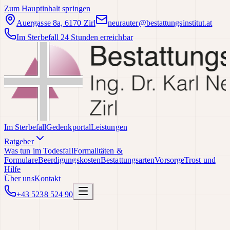
Zum Hauptinhalt springen
Auergasse 8a, 6170 Zirl
neurauter@bestattungsinstitut.at
Im Sterbefall 24 Stunden erreichbar
Im Sterbefall
Gedenkportal
Leistungen
Ratgeber
Was tun im Todesfall
Formalitäten &
Formulare
Beerdigungskosten
Bestattungsarten
Vorsorge
Trost und
Hilfe
Über uns
Kontakt
+43 5238 524 90