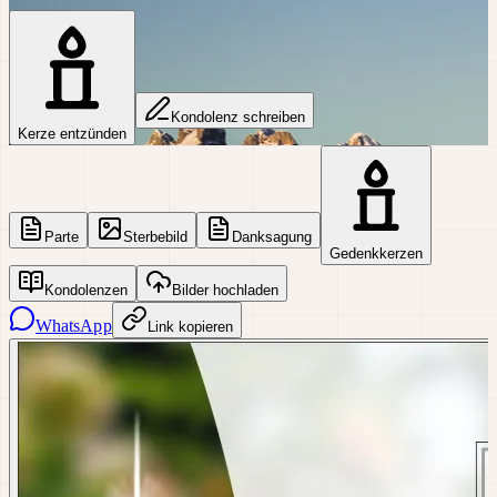
Kondolenz schreiben
Kerze entzünden
Parte
Sterbebild
Danksagung
Gedenkkerzen
Kondolenzen
Bilder hochladen
WhatsApp
Link kopieren