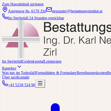
Zum Hauptinhalt springen
Auergasse 8a, 6170 Zirl
neurauter@bestattungsinstitut.at
Im Sterbefall 24 Stunden erreichbar
Im Sterbefall
Gedenkportal
Leistungen
Ratgeber
Was tun im Todesfall
Formalitäten & Formulare
Beerdigungskosten
Be
Über uns
Kontakt
+43 5238 524 90