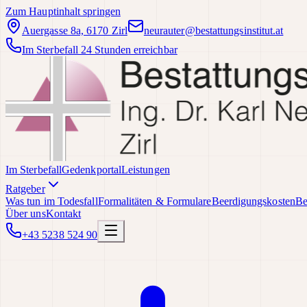
Zum Hauptinhalt springen
Auergasse 8a, 6170 Zirl
neurauter@bestattungsinstitut.at
Im Sterbefall 24 Stunden erreichbar
Im Sterbefall
Gedenkportal
Leistungen
Ratgeber
Was tun im Todesfall
Formalitäten & Formulare
Beerdigungskosten
Be
Über uns
Kontakt
+43 5238 524 90