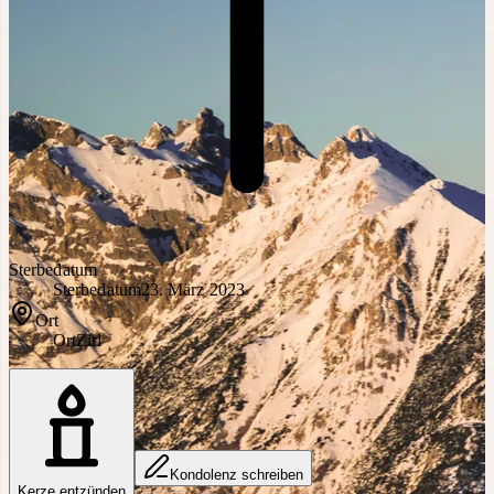
Sterbedatum
Sterbedatum
23. März 2023
Ort
Ort
Zirl
Kondolenz schreiben
Kerze entzünden