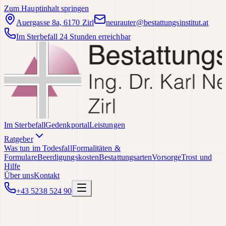
Zum Hauptinhalt springen
Auergasse 8a, 6170 Zirl
neurauter@bestattungsinstitut.at
Im Sterbefall 24 Stunden erreichbar
Im Sterbefall
Gedenkportal
Leistungen
Ratgeber
Was tun im Todesfall
Formalitäten &
Formulare
Beerdigungskosten
Bestattungsarten
Vorsorge
Trost und
Hilfe
Über uns
Kontakt
+43 5238 524 90