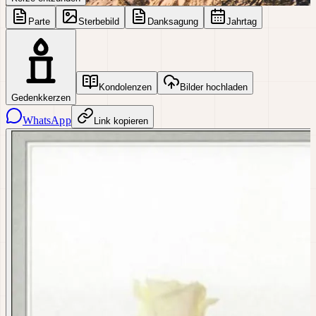
Parte
Sterbebild
Danksagung
Jahrtag
Kondolenzen
Bilder hochladen
Gedenkkerzen
WhatsApp
Link kopieren