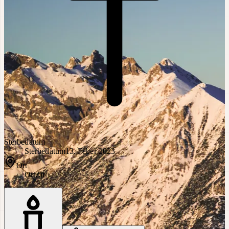
Sterbedatum
Sterbedatum
13. Feber 2023
Ort
Ort
Zirl