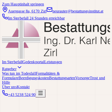
Zum Hauptinhalt springen
Auergasse 8a, 6170 Zirl
neurauter@bestattungsinstitut.at
Im Sterbefall 24 Stunden erreichbar
Im Sterbefall
Gedenkportal
Leistungen
Ratgeber
Was tun im Todesfall
Formalitäten &
Formulare
Beerdigungskosten
Bestattungsarten
Vorsorge
Trost und
Hilfe
Über uns
Kontakt
+43 5238 524 90