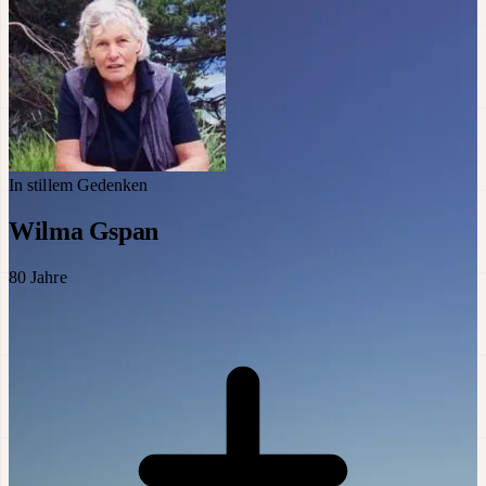
In stillem Gedenken
Wilma Gspan
80
Jahre