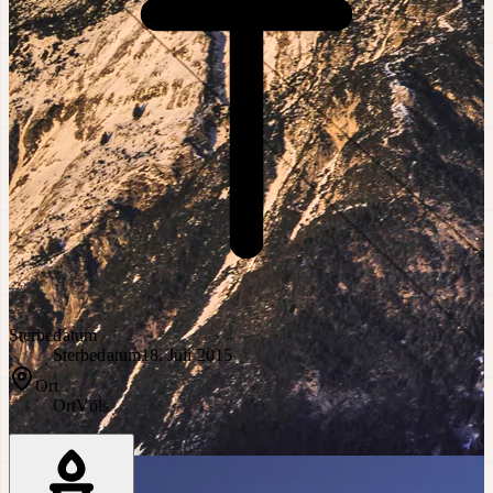
Sterbedatum
Sterbedatum
18. Juli 2015
Ort
Ort
Völs