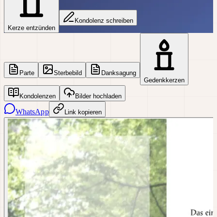
Kondolenz schreiben
Kerze entzünden
Parte
Sterbebild
Danksagung
Gedenkkerzen
Kondolenzen
Bilder hochladen
WhatsApp
Link kopieren