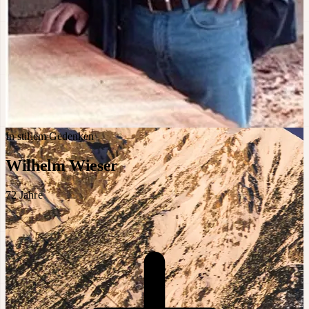
In stillem Gedenken
Wilhelm Wieser
72
Jahre