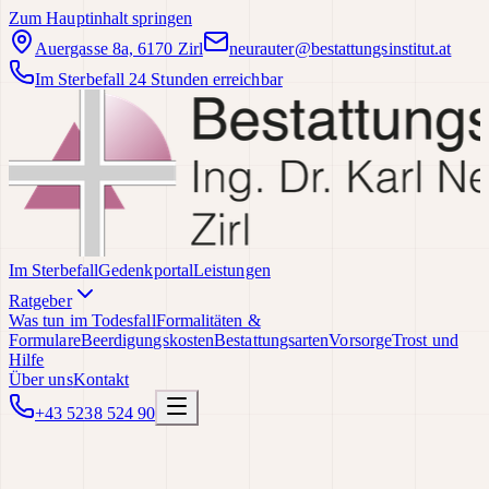
Zum Hauptinhalt springen
Auergasse 8a, 6170 Zirl
neurauter@bestattungsinstitut.at
Im Sterbefall 24 Stunden erreichbar
Im Sterbefall
Gedenkportal
Leistungen
Ratgeber
Was tun im Todesfall
Formalitäten &
Formulare
Beerdigungskosten
Bestattungsarten
Vorsorge
Trost und
Hilfe
Über uns
Kontakt
+43 5238 524 90