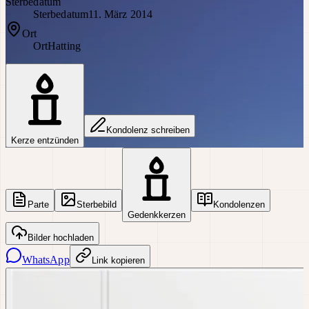
Sterbedatum
Sterbedatum
11. März 2014
Ort
Ort
Hatting
Kondolenz schreiben
Kerze entzünden
Parte
Sterbebild
Kondolenzen
Gedenkkerzen
Bilder hochladen
WhatsApp
Link kopieren