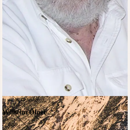
In stillem Gedenken
Wilhelm Öfner
77
Jahre