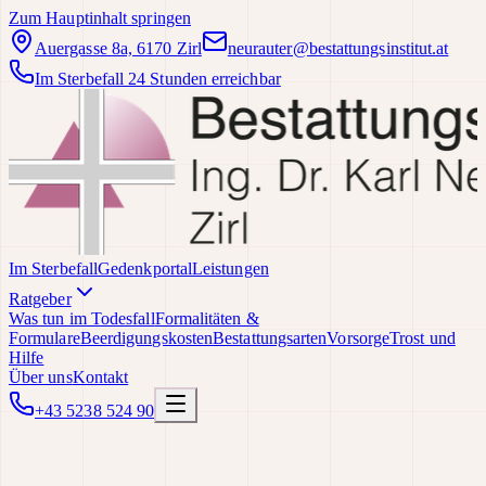
Zum Hauptinhalt springen
Auergasse 8a, 6170 Zirl
neurauter@bestattungsinstitut.at
Im Sterbefall 24 Stunden erreichbar
Im Sterbefall
Gedenkportal
Leistungen
Ratgeber
Was tun im Todesfall
Formalitäten &
Formulare
Beerdigungskosten
Bestattungsarten
Vorsorge
Trost und
Hilfe
Über uns
Kontakt
+43 5238 524 90