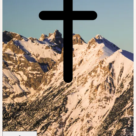
Sterbedatum
Sterbedatum
15. Feber 2018
Ort
Ort
Leutasch