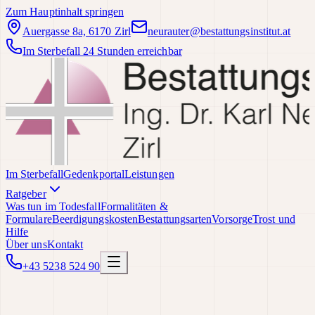
Zum Hauptinhalt springen
Auergasse 8a, 6170 Zirl
neurauter@bestattungsinstitut.at
Im Sterbefall 24 Stunden erreichbar
Im Sterbefall
Gedenkportal
Leistungen
Ratgeber
Was tun im Todesfall
Formalitäten &
Formulare
Beerdigungskosten
Bestattungsarten
Vorsorge
Trost und
Hilfe
Über uns
Kontakt
+43 5238 524 90