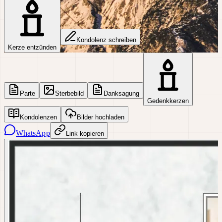
Kondolenz schreiben
Kerze entzünden
Parte
Sterbebild
Danksagung
Gedenkkerzen
Kondolenzen
Bilder hochladen
WhatsApp
Link kopieren