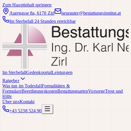
Zum Hauptinhalt springen
Auergasse 8a, 6170 Zirl
neurauter@bestattungsinstitut.at
Im Sterbefall 24 Stunden erreichbar
Im Sterbefall
Gedenkportal
Leistungen
Ratgeber
Was tun im Todesfall
Formalitäten &
Formulare
Beerdigungskosten
Bestattungsarten
Vorsorge
Trost und
Hilfe
Über uns
Kontakt
+43 5238 524 90