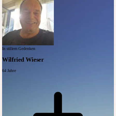
In stillem Gedenken
Wilfried Wieser
64
Jahre