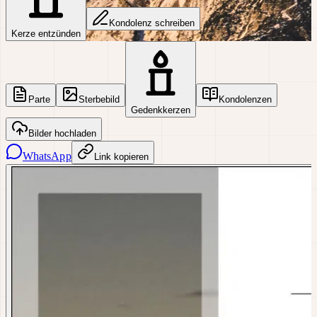
Kondolenz schreiben
Kerze entzünden
Parte
Sterbebild
Kondolenzen
Gedenkkerzen
Bilder hochladen
WhatsApp
Link kopieren