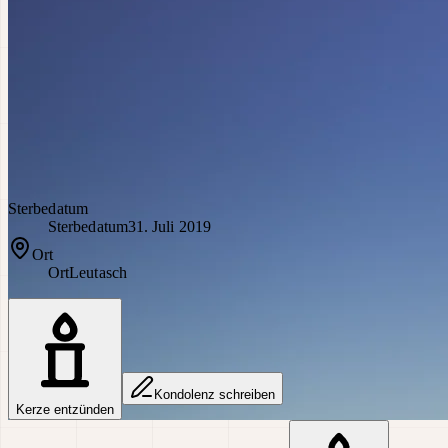
Sterbedatum
Sterbedatum
31. Juli 2019
Ort
Ort
Leutasch
Kondolenz schreiben
Kerze entzünden