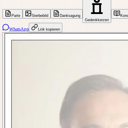
Parte
Sterbebild
Danksagung
Kon
Gedenkkerzen
WhatsApp
Link kopieren