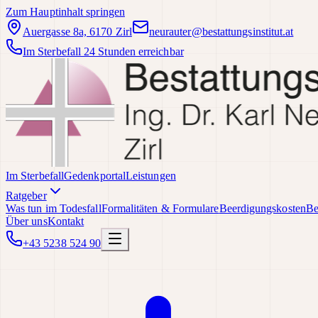
Zum Hauptinhalt springen
Auergasse 8a, 6170 Zirl
neurauter@bestattungsinstitut.at
Im Sterbefall 24 Stunden erreichbar
Im Sterbefall
Gedenkportal
Leistungen
Ratgeber
Was tun im Todesfall
Formalitäten & Formulare
Beerdigungskosten
Be
Über uns
Kontakt
+43 5238 524 90