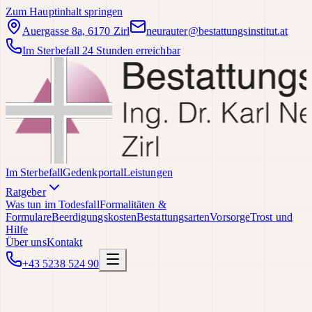
Zum Hauptinhalt springen
Auergasse 8a, 6170 Zirl
neurauter@bestattungsinstitut.at
Im Sterbefall 24 Stunden erreichbar
Im Sterbefall
Gedenkportal
Leistungen
Ratgeber
Was tun im Todesfall
Formalitäten &
Formulare
Beerdigungskosten
Bestattungsarten
Vorsorge
Trost und
Hilfe
Über uns
Kontakt
+43 5238 524 90