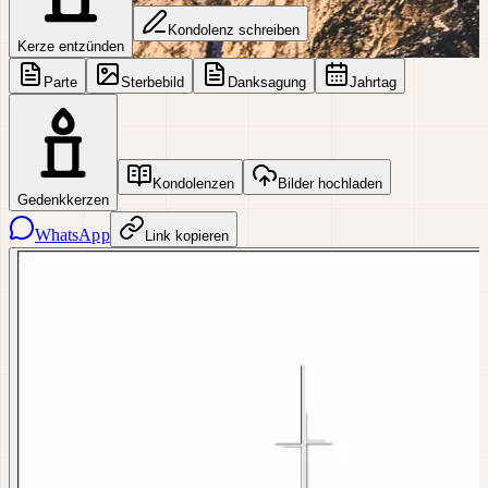
Kondolenz schreiben
Kerze entzünden
Parte
Sterbebild
Danksagung
Jahrtag
Kondolenzen
Bilder hochladen
Gedenkkerzen
WhatsApp
Link kopieren