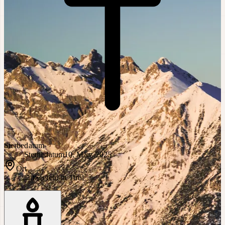
Sterbedatum
Sterbedatum
10. März 2025
Ort
Ort
Seefeld in Tirol