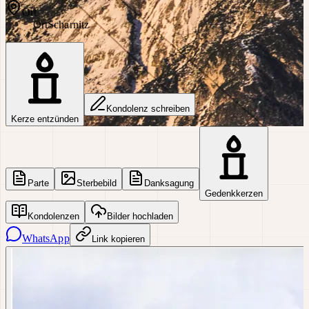
Ort
Ort
Scharnitz
Kondolenz schreiben
Kerze entzünden
Parte
Sterbebild
Danksagung
Gedenkkerzen
Kondolenzen
Bilder hochladen
WhatsApp
Link kopieren