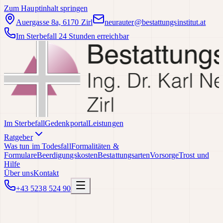
Zum Hauptinhalt springen
Auergasse 8a, 6170 Zirl
neurauter@bestattungsinstitut.at
Im Sterbefall 24 Stunden erreichbar
Im Sterbefall
Gedenkportal
Leistungen
Ratgeber
Was tun im Todesfall
Formalitäten &
Formulare
Beerdigungskosten
Bestattungsarten
Vorsorge
Trost und
Hilfe
Über uns
Kontakt
+43 5238 524 90