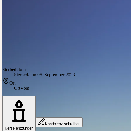
Sterbedatum
Sterbedatum
05. September 2023
Ort
Ort
Völs
Kondolenz schreiben
Kerze entzünden