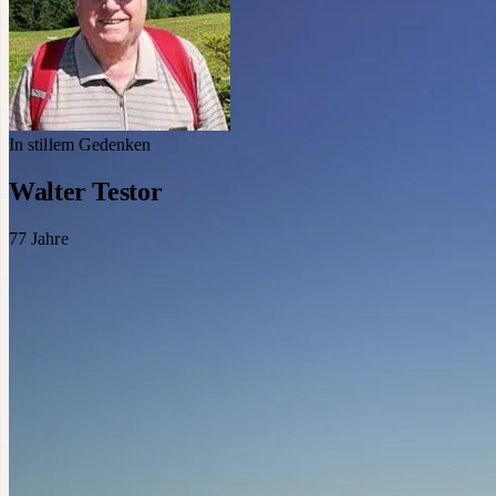
In stillem Gedenken
Walter Testor
77
Jahre