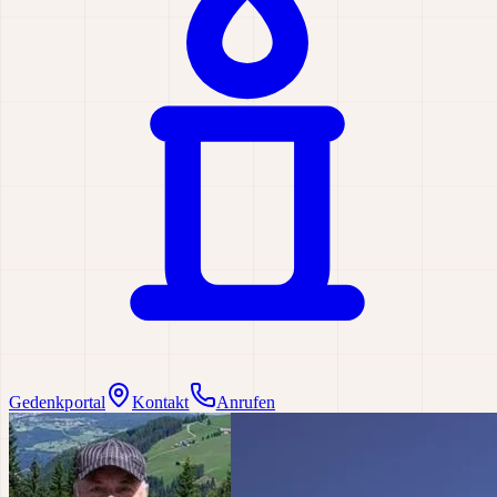
Gedenkportal
Kontakt
Anrufen