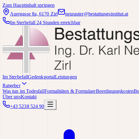
Zum Hauptinhalt springen
Auergasse 8a, 6170 Zirl
neurauter@bestattungsinstitut.at
Im Sterbefall 24 Stunden erreichbar
Im Sterbefall
Gedenkportal
Leistungen
Ratgeber
Was tun im Todesfall
Formalitäten & Formulare
Beerdigungskosten
Be
Über uns
Kontakt
+43 5238 524 90