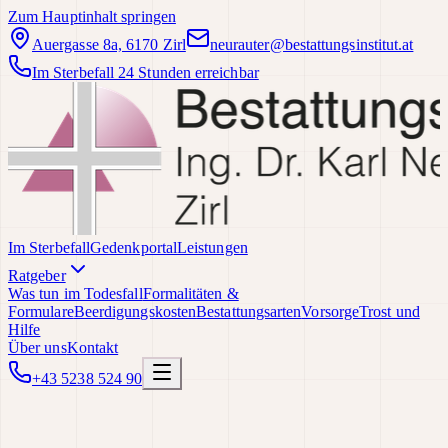
Zum Hauptinhalt springen
Auergasse 8a, 6170 Zirl
neurauter@bestattungsinstitut.at
Im Sterbefall 24 Stunden erreichbar
Im Sterbefall
Gedenkportal
Leistungen
Ratgeber
Was tun im Todesfall
Formalitäten &
Formulare
Beerdigungskosten
Bestattungsarten
Vorsorge
Trost und
Hilfe
Über uns
Kontakt
+43 5238 524 90