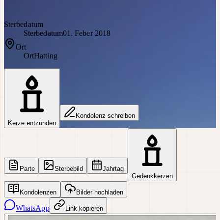
Sterbedatum
Sterbedatum
01. Feber 2018
Ort
Ort
Hatting
Kondolenz schreiben
Kerze entzünden
Parte
Sterbebild
Jahrtag
Gedenkkerzen
Kondolenzen
Bilder hochladen
WhatsApp
Link kopieren