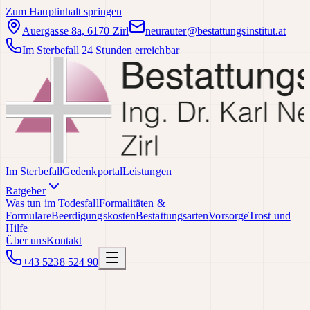
Zum Hauptinhalt springen
Auergasse 8a, 6170 Zirl
neurauter@bestattungsinstitut.at
Im Sterbefall 24 Stunden erreichbar
Im Sterbefall
Gedenkportal
Leistungen
Ratgeber
Was tun im Todesfall
Formalitäten &
Formulare
Beerdigungskosten
Bestattungsarten
Vorsorge
Trost und
Hilfe
Über uns
Kontakt
+43 5238 524 90