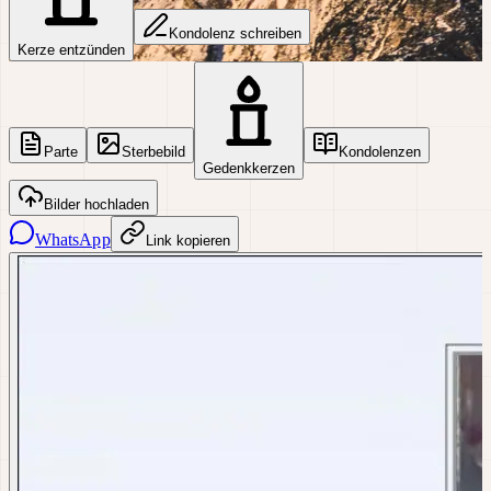
Kondolenz schreiben
Kerze entzünden
Parte
Sterbebild
Kondolenzen
Gedenkkerzen
Bilder hochladen
WhatsApp
Link kopieren