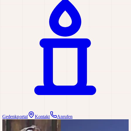
Gedenkportal
Kontakt
Anrufen