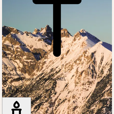
Sterbedatum
Sterbedatum
01. November 2021
Ort
Ort
Leutasch