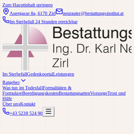
Zum Hauptinhalt springen
Auergasse 8a, 6170 Zirl
neurauter@bestattungsinstitut.at
Im Sterbefall 24 Stunden erreichbar
Im Sterbefall
Gedenkportal
Leistungen
Ratgeber
Was tun im Todesfall
Formalitäten &
Formulare
Beerdigungskosten
Bestattungsarten
Vorsorge
Trost und
Hilfe
Über uns
Kontakt
+43 5238 524 90