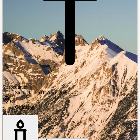
Sterbedatum
Sterbedatum
11. April 2026
Ort
Ort
Inzing