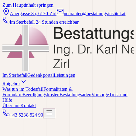
Zum Hauptinhalt springen
Auergasse 8a, 6170 Zirl
neurauter@bestattungsinstitut.at
Im Sterbefall 24 Stunden erreichbar
Im Sterbefall
Gedenkportal
Leistungen
Ratgeber
Was tun im Todesfall
Formalitäten &
Formulare
Beerdigungskosten
Bestattungsarten
Vorsorge
Trost und
Hilfe
Über uns
Kontakt
+43 5238 524 90