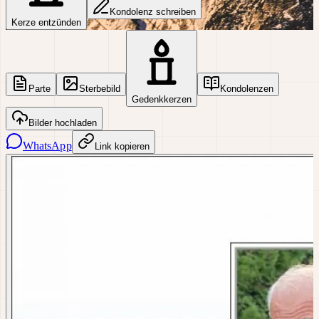
Kondolenz schreiben
Kerze entzünden
Parte
Sterbebild
Kondolenzen
Gedenkkerzen
Bilder hochladen
WhatsApp
Link kopieren