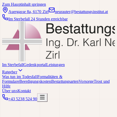
Zum Hauptinhalt springen
Auergasse 8a, 6170 Zirl
neurauter@bestattungsinstitut.at
Im Sterbefall 24 Stunden erreichbar
Im Sterbefall
Gedenkportal
Leistungen
Ratgeber
Was tun im Todesfall
Formalitäten &
Formulare
Beerdigungskosten
Bestattungsarten
Vorsorge
Trost und
Hilfe
Über uns
Kontakt
+43 5238 524 90