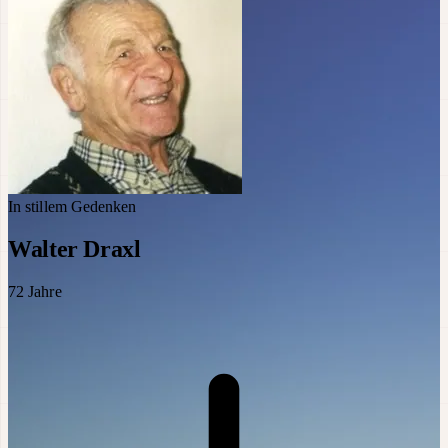
In stillem Gedenken
Walter Draxl
72
Jahre