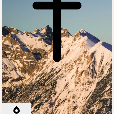
Sterbedatum
Sterbedatum
20. Mai 2012
Ort
Ort
Zirl