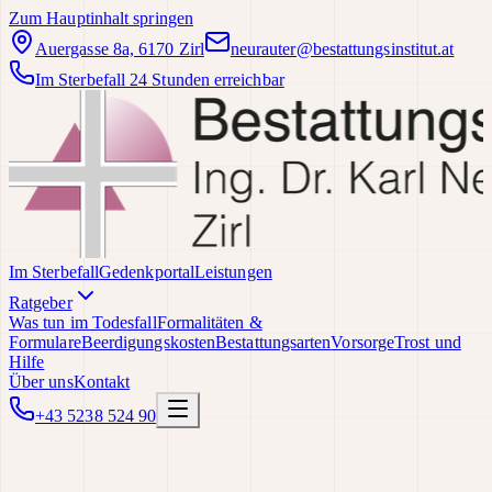
Zum Hauptinhalt springen
Auergasse 8a, 6170 Zirl
neurauter@bestattungsinstitut.at
Im Sterbefall 24 Stunden erreichbar
Im Sterbefall
Gedenkportal
Leistungen
Ratgeber
Was tun im Todesfall
Formalitäten &
Formulare
Beerdigungskosten
Bestattungsarten
Vorsorge
Trost und
Hilfe
Über uns
Kontakt
+43 5238 524 90