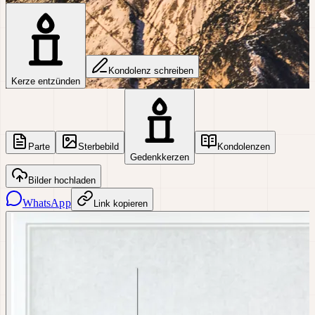
Kondolenz schreiben
Kerze entzünden
Parte
Sterbebild
Kondolenzen
Gedenkkerzen
Bilder hochladen
WhatsApp
Link kopieren