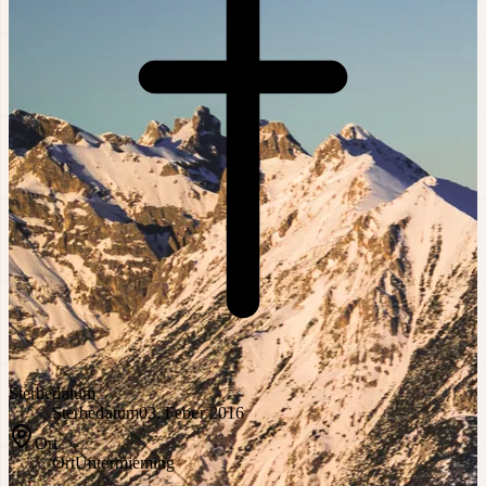
Sterbedatum
Sterbedatum
03. Feber 2016
Ort
Ort
Untermieming