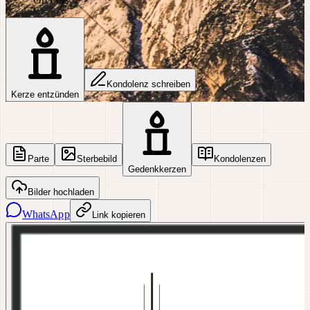
Kondolenz schreiben
Kerze entzünden
Parte
Sterbebild
Kondolenzen
Gedenkkerzen
Bilder hochladen
WhatsApp
Link kopieren