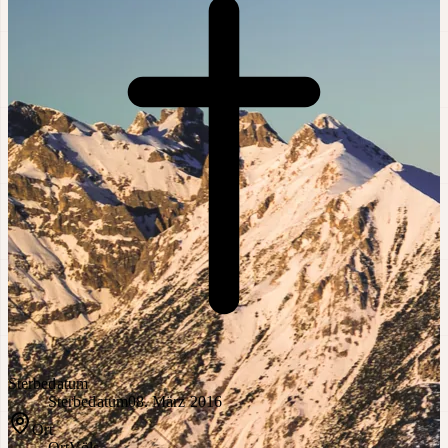
Sterbedatum
Sterbedatum
08. März 2016
Ort
Ort
Völs