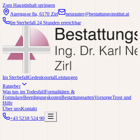
Zum Hauptinhalt springen
Auergasse 8a, 6170 Zirl
neurauter@bestattungsinstitut.at
Im Sterbefall 24 Stunden erreichbar
Im Sterbefall
Gedenkportal
Leistungen
Ratgeber
Was tun im Todesfall
Formalitäten &
Formulare
Beerdigungskosten
Bestattungsarten
Vorsorge
Trost und
Hilfe
Über uns
Kontakt
+43 5238 524 90