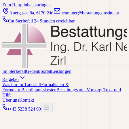
Zum Hauptinhalt springen
Auergasse 8a, 6170 Zirl
neurauter@bestattungsinstitut.at
Im Sterbefall 24 Stunden erreichbar
Im Sterbefall
Gedenkportal
Leistungen
Ratgeber
Was tun im Todesfall
Formalitäten &
Formulare
Beerdigungskosten
Bestattungsarten
Vorsorge
Trost und
Hilfe
Über uns
Kontakt
+43 5238 524 90