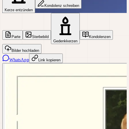
Kondolenz schreiben
Kerze entzünden
Parte
Sterbebild
Kondolenzen
Gedenkkerzen
Bilder hochladen
WhatsApp
Link kopieren