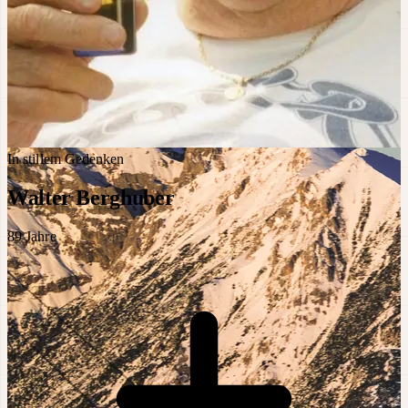
In stillem Gedenken
Walter Berghuber
89
Jahre