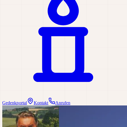
Gedenkportal
Kontakt
Anrufen