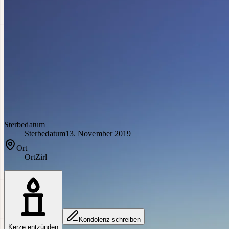
Sterbedatum
Sterbedatum
13. November 2019
Ort
Ort
Zirl
Kondolenz schreiben
Kerze entzünden