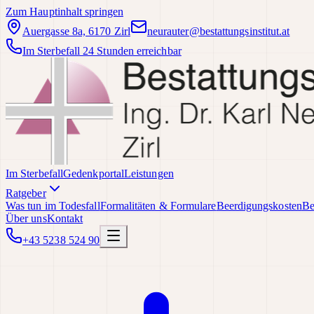
Zum Hauptinhalt springen
Auergasse 8a, 6170 Zirl
neurauter@bestattungsinstitut.at
Im Sterbefall 24 Stunden erreichbar
Im Sterbefall
Gedenkportal
Leistungen
Ratgeber
Was tun im Todesfall
Formalitäten & Formulare
Beerdigungskosten
Be
Über uns
Kontakt
+43 5238 524 90