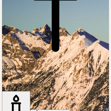
Sterbedatum
Sterbedatum
20. Feber 2015
Ort
Ort
Oberperfuss