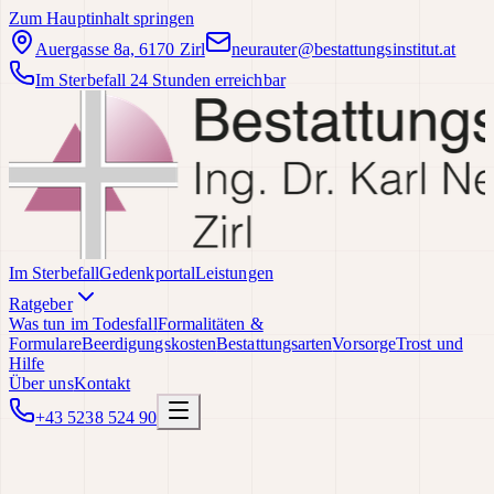
Zum Hauptinhalt springen
Auergasse 8a, 6170 Zirl
neurauter@bestattungsinstitut.at
Im Sterbefall 24 Stunden erreichbar
Im Sterbefall
Gedenkportal
Leistungen
Ratgeber
Was tun im Todesfall
Formalitäten &
Formulare
Beerdigungskosten
Bestattungsarten
Vorsorge
Trost und
Hilfe
Über uns
Kontakt
+43 5238 524 90