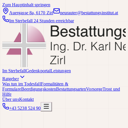
Zum Hauptinhalt springen
Auergasse 8a, 6170 Zirl
neurauter@bestattungsinstitut.at
Im Sterbefall 24 Stunden erreichbar
Im Sterbefall
Gedenkportal
Leistungen
Ratgeber
Was tun im Todesfall
Formalitäten &
Formulare
Beerdigungskosten
Bestattungsarten
Vorsorge
Trost und
Hilfe
Über uns
Kontakt
+43 5238 524 90