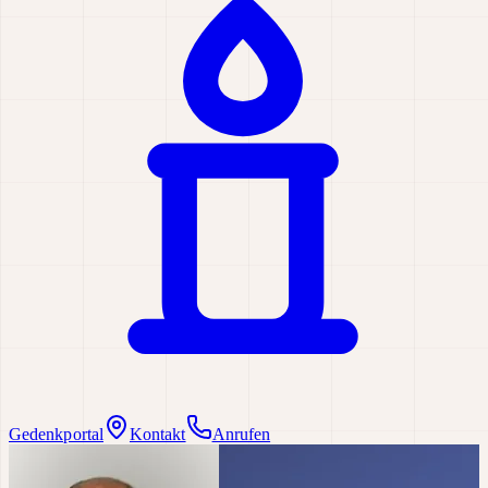
Gedenkportal
Kontakt
Anrufen