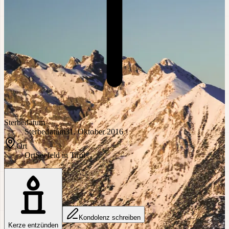
Sterbedatum
Sterbedatum
31. Oktober 2016
Ort
Ort
Seefeld in Tirol
Kondolenz schreiben
Kerze entzünden