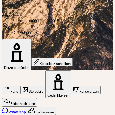
Sterbedatum
Sterbedatum
09. Jänner 2018
Ort
Ort
Oberperfuss
Kondolenz schreiben
Kerze entzünden
Parte
Sterbebild
Kondolenzen
Gedenkkerzen
Bilder hochladen
WhatsApp
Link kopieren