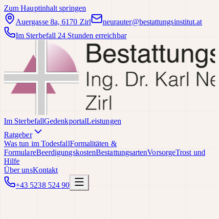
Zum Hauptinhalt springen
Auergasse 8a, 6170 Zirl
neurauter@bestattungsinstitut.at
Im Sterbefall 24 Stunden erreichbar
Im Sterbefall
Gedenkportal
Leistungen
Ratgeber
Was tun im Todesfall
Formalitäten &
Formulare
Beerdigungskosten
Bestattungsarten
Vorsorge
Trost und
Hilfe
Über uns
Kontakt
+43 5238 524 90