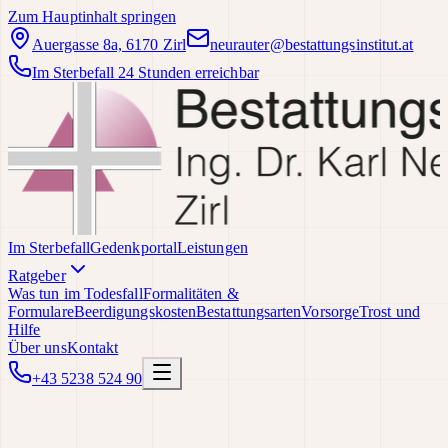
Zum Hauptinhalt springen
Auergasse 8a, 6170 Zirl
neurauter@bestattungsinstitut.at
Im Sterbefall 24 Stunden erreichbar
Im Sterbefall
Gedenkportal
Leistungen
Ratgeber
Was tun im Todesfall
Formalitäten &
Formulare
Beerdigungskosten
Bestattungsarten
Vorsorge
Trost und
Hilfe
Über uns
Kontakt
+43 5238 524 90