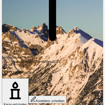
Sterbedatum
Sterbedatum
16. November 2021
Ort
Ort
Oberperfuss
Kondolenz schreiben
Kerze entzünden