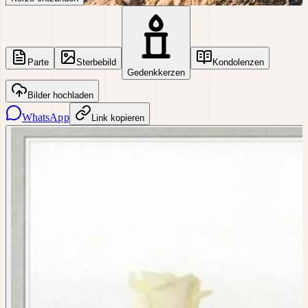
Parte
Sterbebild
Kondolenzen
Gedenkkerzen
Bilder hochladen
WhatsApp
Link kopieren