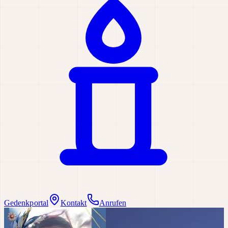
Gedenkportal
Kontakt
Anrufen