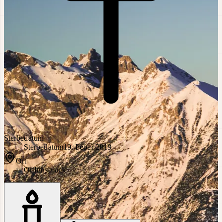
Sterbedatum
Sterbedatum
19. Feber 2019
Ort
Ort
Innsbruck