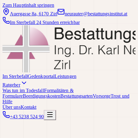
Zum Hauptinhalt springen
Auergasse 8a, 6170 Zirl
neurauter@bestattungsinstitut.at
Im Sterbefall 24 Stunden erreichbar
Im Sterbefall
Gedenkportal
Leistungen
Ratgeber
Was tun im Todesfall
Formalitäten &
Formulare
Beerdigungskosten
Bestattungsarten
Vorsorge
Trost und
Hilfe
Über uns
Kontakt
+43 5238 524 90