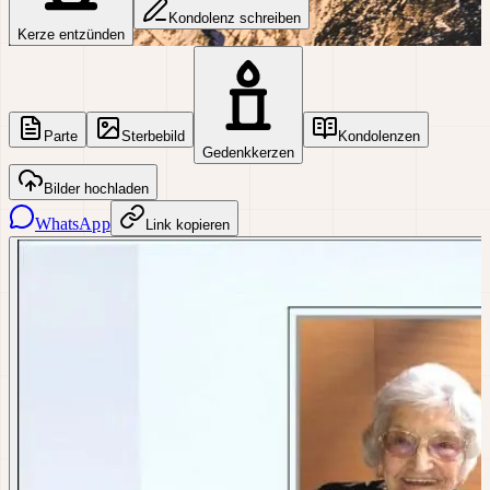
Kondolenz schreiben
Kerze entzünden
Parte
Sterbebild
Kondolenzen
Gedenkkerzen
Bilder hochladen
WhatsApp
Link kopieren