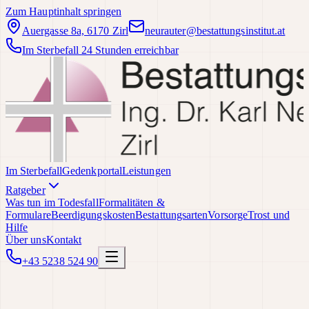
Zum Hauptinhalt springen
Auergasse 8a, 6170 Zirl
neurauter@bestattungsinstitut.at
Im Sterbefall 24 Stunden erreichbar
Im Sterbefall
Gedenkportal
Leistungen
Ratgeber
Was tun im Todesfall
Formalitäten &
Formulare
Beerdigungskosten
Bestattungsarten
Vorsorge
Trost und
Hilfe
Über uns
Kontakt
+43 5238 524 90