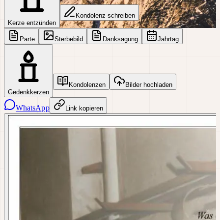
Kondolenz schreiben
Kerze entzünden
Parte
Sterbebild
Danksagung
Jahrtag
Kondolenzen
Bilder hochladen
Gedenkkerzen
WhatsApp
Link kopieren