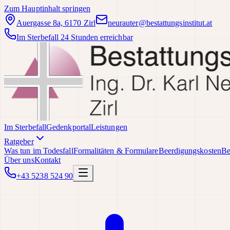
Zum Hauptinhalt springen
Auergasse 8a, 6170 Zirl
neurauter@bestattungsinstitut.at
Im Sterbefall 24 Stunden erreichbar
Im Sterbefall
Gedenkportal
Leistungen
Ratgeber
Was tun im Todesfall
Formalitäten & Formulare
Beerdigungskosten
Be
Über uns
Kontakt
+43 5238 524 90