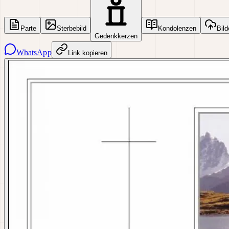
Parte
Sterbebild
Kondolenzen
Bild
Gedenkkerzen
WhatsApp
Link kopieren