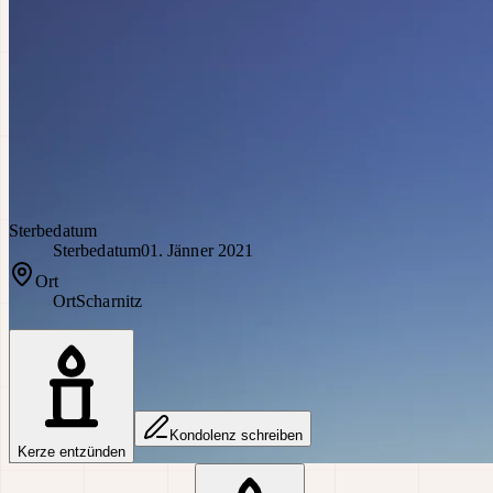
Sterbedatum
Sterbedatum
01. Jänner 2021
Ort
Ort
Scharnitz
Kondolenz schreiben
Kerze entzünden