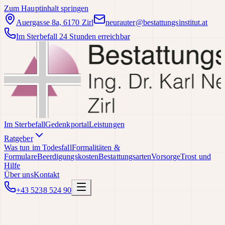
Zum Hauptinhalt springen
Auergasse 8a, 6170 Zirl
neurauter@bestattungsinstitut.at
Im Sterbefall 24 Stunden erreichbar
Im Sterbefall
Gedenkportal
Leistungen
Ratgeber
Was tun im Todesfall
Formalitäten &
Formulare
Beerdigungskosten
Bestattungsarten
Vorsorge
Trost und
Hilfe
Über uns
Kontakt
+43 5238 524 90