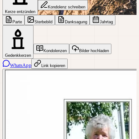
Kondolenz schreiben
Kerze entzünden
Parte
Sterbebild
Danksagung
Jahrtag
Kondolenzen
Bilder hochladen
Gedenkkerzen
WhatsApp
Link kopieren