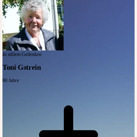
In stillem Gedenken
Toni Gstrein
80
Jahre