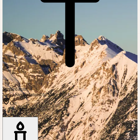
Sterbedatum
Sterbedatum
01. März 2023
Ort
Ort
Inzing