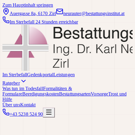
Zum Hauptinhalt springen
Auergasse 8a, 6170 Zirl
neurauter@bestattungsinstitut.at
Im Sterbefall 24 Stunden erreichbar
Im Sterbefall
Gedenkportal
Leistungen
Ratgeber
Was tun im Todesfall
Formalitäten &
Formulare
Beerdigungskosten
Bestattungsarten
Vorsorge
Trost und
Hilfe
Über uns
Kontakt
+43 5238 524 90