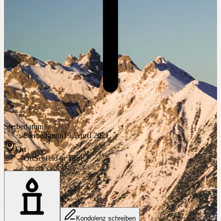
Sterbedatum
Sterbedatum
19. April 2021
Ort
Ort
Seefeld in Tirol
Kondolenz schreiben