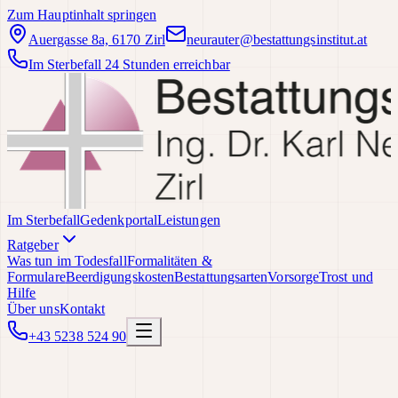
Zum Hauptinhalt springen
Auergasse 8a, 6170 Zirl
neurauter@bestattungsinstitut.at
Im Sterbefall 24 Stunden erreichbar
Im Sterbefall
Gedenkportal
Leistungen
Ratgeber
Was tun im Todesfall
Formalitäten &
Formulare
Beerdigungskosten
Bestattungsarten
Vorsorge
Trost und
Hilfe
Über uns
Kontakt
+43 5238 524 90