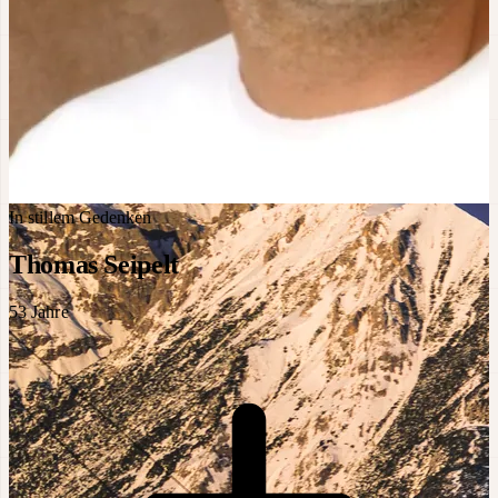
In stillem Gedenken
Thomas Seipelt
53
Jahre