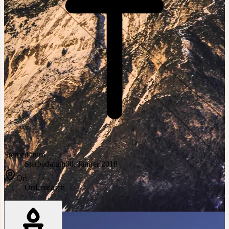
Sterbedatum
Sterbedatum
08. Jänner 2018
Ort
Ort
Leutasch