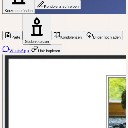
Kondolenz schreiben
Kerze entzünden
Parte
Kondolenzen
Bilder hochladen
Gedenkkerzen
WhatsApp
Link kopieren