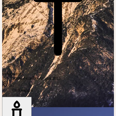
Sterbedatum
Sterbedatum
09. August 2013
Ort
Ort
Ranggen