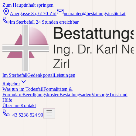
Zum Hauptinhalt springen
Auergasse 8a, 6170 Zirl
neurauter@bestattungsinstitut.at
Im Sterbefall 24 Stunden erreichbar
Im Sterbefall
Gedenkportal
Leistungen
Ratgeber
Was tun im Todesfall
Formalitäten &
Formulare
Beerdigungskosten
Bestattungsarten
Vorsorge
Trost und
Hilfe
Über uns
Kontakt
+43 5238 524 90