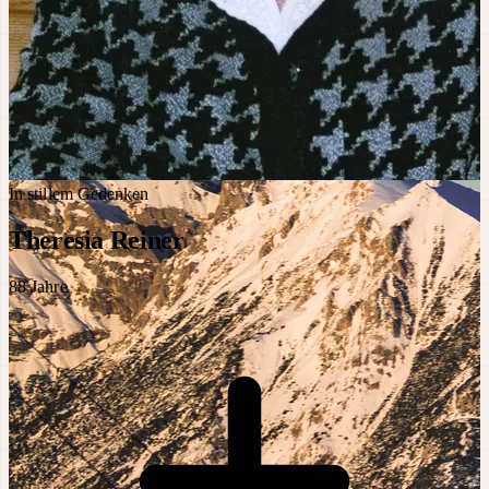
In stillem Gedenken
Theresia Reiner
88
Jahre