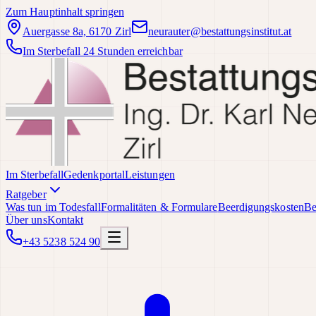
Zum Hauptinhalt springen
Auergasse 8a, 6170 Zirl
neurauter@bestattungsinstitut.at
Im Sterbefall 24 Stunden erreichbar
Im Sterbefall
Gedenkportal
Leistungen
Ratgeber
Was tun im Todesfall
Formalitäten & Formulare
Beerdigungskosten
Be
Über uns
Kontakt
+43 5238 524 90