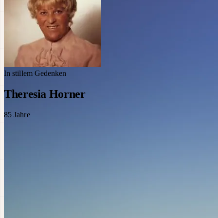
In stillem Gedenken
Theresia Horner
85
Jahre