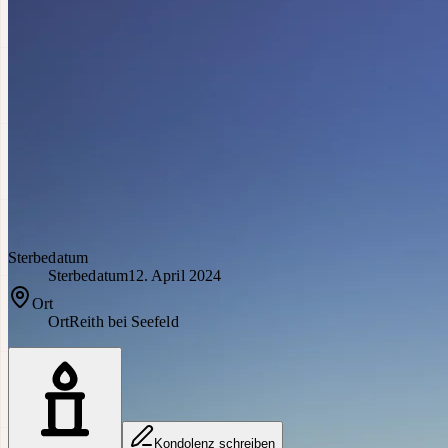
Sterbedatum
Sterbedatum
12. April 2024
Ort
Ort
Reith bei Seefeld
Kondolenz schreiben