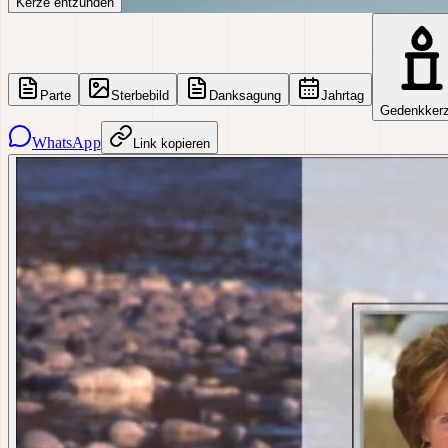
Kerze entzünden
Parte
Sterbebild
Danksagung
Jahrtag
Gedenkker
WhatsApp
Link kopieren