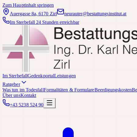
Zum Hauptinhalt springen
Auergasse 8a, 6170 Zirl
neurauter@bestattungsinstitut.at
Im Sterbefall 24 Stunden erreichbar
Im Sterbefall
Gedenkportal
Leistungen
Ratgeber
Was tun im Todesfall
Formalitäten & Formulare
Beerdigungskosten
Be
Über uns
Kontakt
+43 5238 524 90