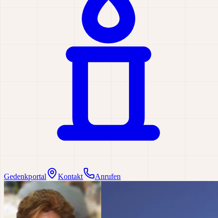
Gedenkportal
Kontakt
Anrufen