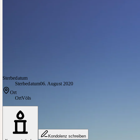
Sterbedatum
Sterbedatum
06. August 2020
Ort
Ort
Völs
Kondolenz schreiben