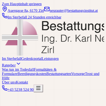
Zum Hauptinhalt springen
Auergasse 8a, 6170 Zirl
neurauter@bestattungsinstitut.at
Im Sterbefall 24 Stunden erreichbar
Im Sterbefall
Gedenkportal
Leistungen
Ratgeber
Was tun im Todesfall
Formalitäten &
Formulare
Beerdigungskosten
Bestattungsarten
Vorsorge
Trost und
Hilfe
Über uns
Kontakt
+43 5238 524 90