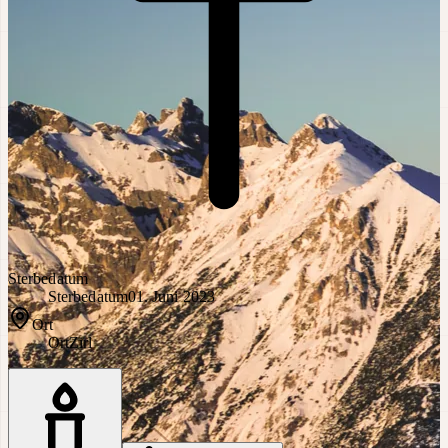
Sterbedatum
Sterbedatum
01. Juni 2023
Ort
Ort
Zirl