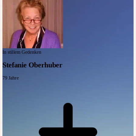
In stillem Gedenken
Stefanie Oberhuber
79
Jahre