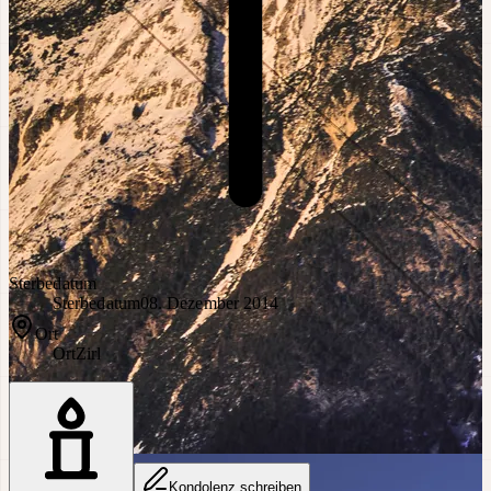
Sterbedatum
Sterbedatum
08. Dezember 2014
Ort
Ort
Zirl
Kondolenz schreiben