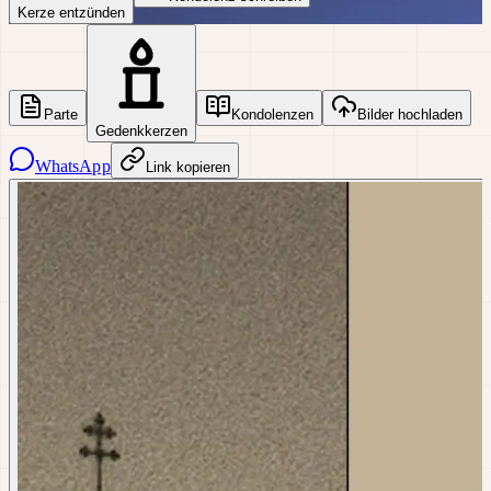
Kerze entzünden
Parte
Kondolenzen
Bilder hochladen
Gedenkkerzen
WhatsApp
Link kopieren