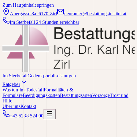
Zum Hauptinhalt springen
Auergasse 8a, 6170 Zirl
neurauter@bestattungsinstitut.at
Im Sterbefall 24 Stunden erreichbar
Im Sterbefall
Gedenkportal
Leistungen
Ratgeber
Was tun im Todesfall
Formalitäten &
Formulare
Beerdigungskosten
Bestattungsarten
Vorsorge
Trost und
Hilfe
Über uns
Kontakt
+43 5238 524 90