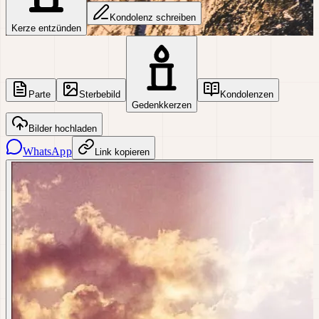
Kondolenz schreiben
Kerze entzünden
Parte
Sterbebild
Kondolenzen
Gedenkkerzen
Bilder hochladen
WhatsApp
Link kopieren