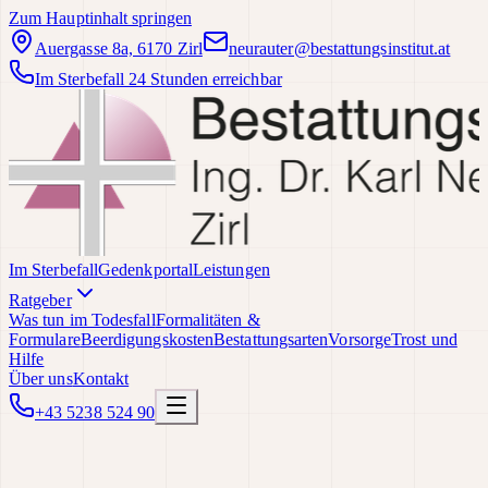
Zum Hauptinhalt springen
Auergasse 8a, 6170 Zirl
neurauter@bestattungsinstitut.at
Im Sterbefall 24 Stunden erreichbar
Im Sterbefall
Gedenkportal
Leistungen
Ratgeber
Was tun im Todesfall
Formalitäten &
Formulare
Beerdigungskosten
Bestattungsarten
Vorsorge
Trost und
Hilfe
Über uns
Kontakt
+43 5238 524 90