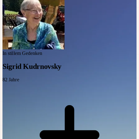
In stillem Gedenken
Sigrid Kudrnovsky
82
Jahre