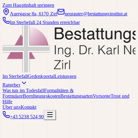
Zum Hauptinhalt springen
Auergasse 8a, 6170 Zirl
neurauter@bestattungsinstitut.at
Im Sterbefall 24 Stunden erreichbar
Im Sterbefall
Gedenkportal
Leistungen
Ratgeber
Was tun im Todesfall
Formalitäten &
Formulare
Beerdigungskosten
Bestattungsarten
Vorsorge
Trost und
Hilfe
Über uns
Kontakt
+43 5238 524 90