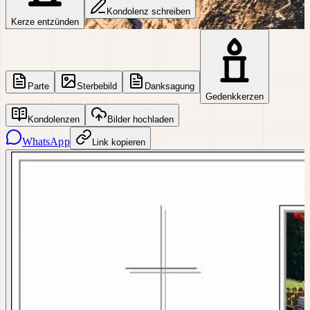
Kondolenz schreiben
Kerze entzünden
Parte
Sterbebild
Danksagung
Gedenkkerzen
Kondolenzen
Bilder hochladen
WhatsApp
Link kopieren