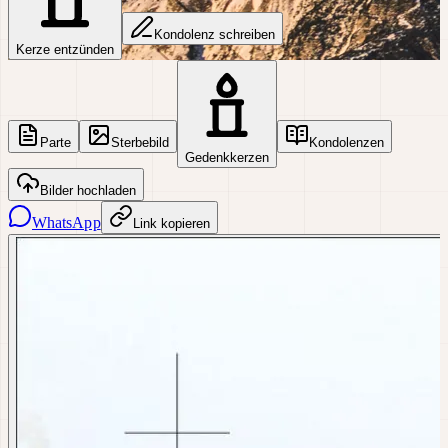
Kondolenz schreiben
Kerze entzünden
Parte
Sterbebild
Kondolenzen
Gedenkkerzen
Bilder hochladen
WhatsApp
Link kopieren