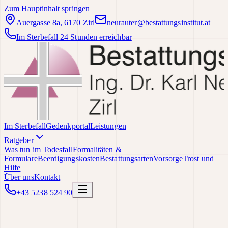
Zum Hauptinhalt springen
Auergasse 8a, 6170 Zirl
neurauter@bestattungsinstitut.at
Im Sterbefall 24 Stunden erreichbar
Im Sterbefall
Gedenkportal
Leistungen
Ratgeber
Was tun im Todesfall
Formalitäten &
Formulare
Beerdigungskosten
Bestattungsarten
Vorsorge
Trost und
Hilfe
Über uns
Kontakt
+43 5238 524 90