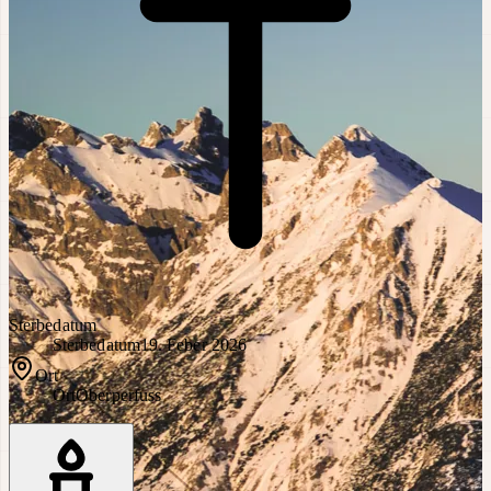
Sterbedatum
Sterbedatum
19. Feber 2026
Ort
Ort
Oberperfuss