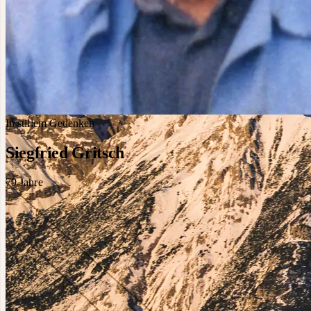
In stillem Gedenken
Siegfried Gritsch
79
Jahre