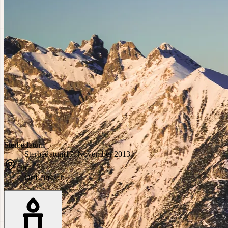
Sterbedatum
Sterbedatum
17. November 2013
Ort
Ort
Leutasch