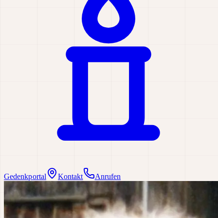
Gedenkportal
Kontakt
Anrufen