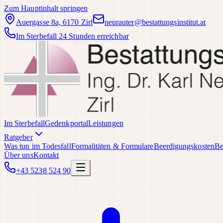
Zum Hauptinhalt springen
Auergasse 8a, 6170 Zirl
neurauter@bestattungsinstitut.at
Im Sterbefall 24 Stunden erreichbar
Im Sterbefall
Gedenkportal
Leistungen
Ratgeber
Was tun im Todesfall
Formalitäten & Formulare
Beerdigungskosten
Be
Über uns
Kontakt
+43 5238 524 90