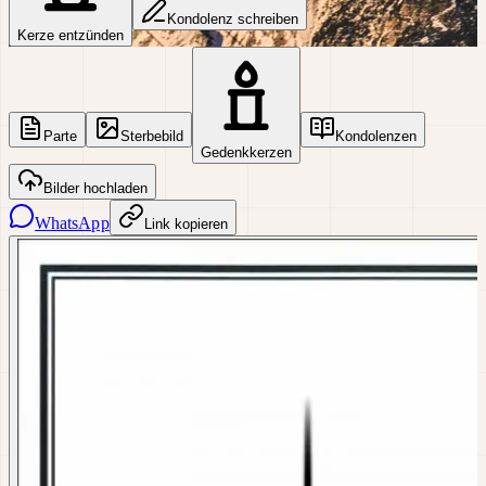
Kondolenz schreiben
Kerze entzünden
Parte
Sterbebild
Kondolenzen
Gedenkkerzen
Bilder hochladen
WhatsApp
Link kopieren