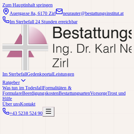
Zum Hauptinhalt springen
Auergasse 8a, 6170 Zirl
neurauter@bestattungsinstitut.at
Im Sterbefall 24 Stunden erreichbar
Im Sterbefall
Gedenkportal
Leistungen
Ratgeber
Was tun im Todesfall
Formalitäten &
Formulare
Beerdigungskosten
Bestattungsarten
Vorsorge
Trost und
Hilfe
Über uns
Kontakt
+43 5238 524 90