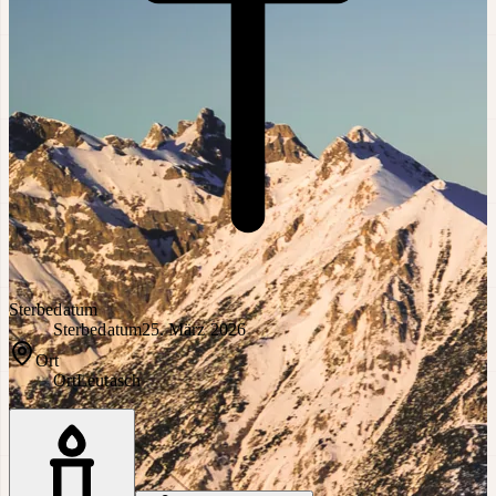
Sterbedatum
Sterbedatum
25. März 2026
Ort
Ort
Leutasch