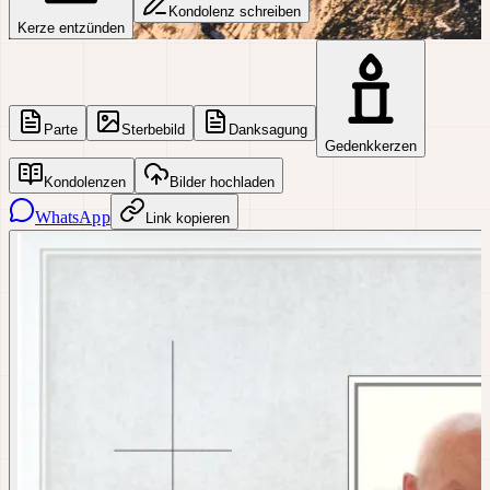
Kondolenz schreiben
Kerze entzünden
Parte
Sterbebild
Danksagung
Gedenkkerzen
Kondolenzen
Bilder hochladen
WhatsApp
Link kopieren