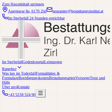
Zum Hauptinhalt springen
Auergasse 8a, 6170 Zirl
neurauter@bestattungsinstitut.at
Im Sterbefall 24 Stunden erreichbar
Im Sterbefall
Gedenkportal
Leistungen
Ratgeber
Was tun im Todesfall
Formalitäten &
Formulare
Beerdigungskosten
Bestattungsarten
Vorsorge
Trost und
Hilfe
Über uns
Kontakt
+43 5238 524 90