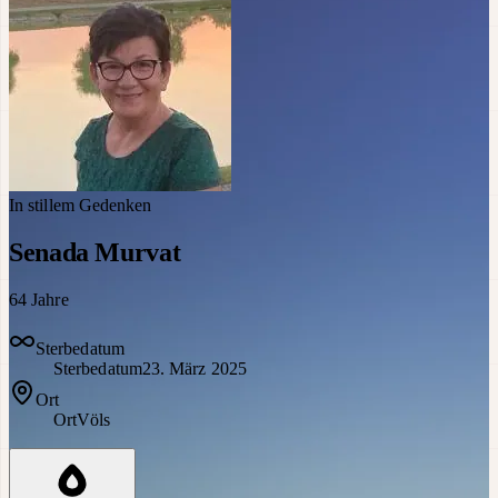
In stillem Gedenken
Senada Murvat
64
Jahre
Sterbedatum
Sterbedatum
23. März 2025
Ort
Ort
Völs