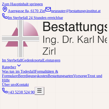
Zum Hauptinhalt springen
Auergasse 8a, 6170 Zirl
neurauter@bestattungsinstitut.at
Im Sterbefall 24 Stunden erreichbar
Im Sterbefall
Gedenkportal
Leistungen
Ratgeber
Was tun im Todesfall
Formalitäten &
Formulare
Beerdigungskosten
Bestattungsarten
Vorsorge
Trost und
Hilfe
Über uns
Kontakt
+43 5238 524 90