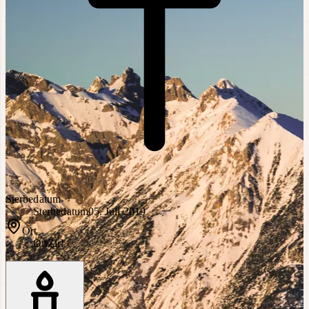
Sterbedatum
Sterbedatum
05. Juli 2019
Ort
Ort
Zirl