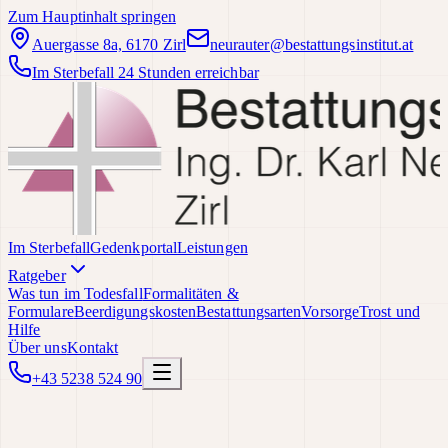
Zum Hauptinhalt springen
Auergasse 8a, 6170 Zirl
neurauter@bestattungsinstitut.at
Im Sterbefall 24 Stunden erreichbar
Im Sterbefall
Gedenkportal
Leistungen
Ratgeber
Was tun im Todesfall
Formalitäten &
Formulare
Beerdigungskosten
Bestattungsarten
Vorsorge
Trost und
Hilfe
Über uns
Kontakt
+43 5238 524 90