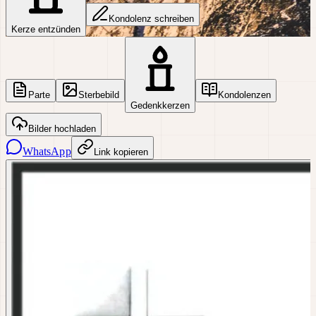
Kondolenz schreiben
Kerze entzünden
Parte
Sterbebild
Kondolenzen
Gedenkkerzen
Bilder hochladen
WhatsApp
Link kopieren