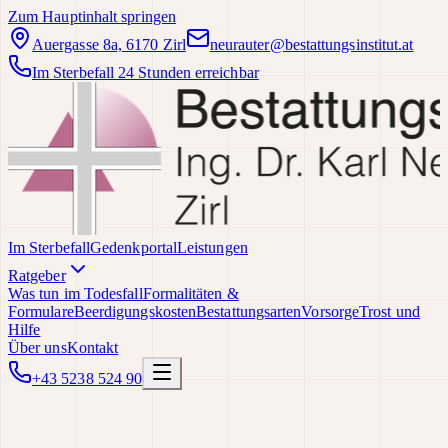
Zum Hauptinhalt springen
Auergasse 8a, 6170 Zirl
neurauter@bestattungsinstitut.at
Im Sterbefall 24 Stunden erreichbar
Im Sterbefall
Gedenkportal
Leistungen
Ratgeber
Was tun im Todesfall
Formalitäten &
Formulare
Beerdigungskosten
Bestattungsarten
Vorsorge
Trost und
Hilfe
Über uns
Kontakt
+43 5238 524 90