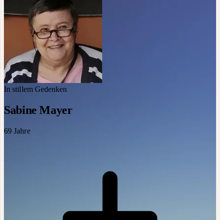
In stillem Gedenken
Sabine Mayer
69
Jahre