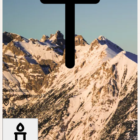
Sterbedatum
Sterbedatum
10. August 2024
Ort
Ort
Inzing