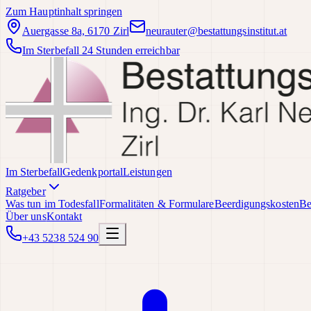
Zum Hauptinhalt springen
Auergasse 8a, 6170 Zirl
neurauter@bestattungsinstitut.at
Im Sterbefall 24 Stunden erreichbar
Im Sterbefall
Gedenkportal
Leistungen
Ratgeber
Was tun im Todesfall
Formalitäten & Formulare
Beerdigungskosten
Be
Über uns
Kontakt
+43 5238 524 90