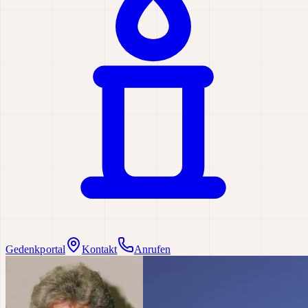
Gedenkportal
Kontakt
Anrufen