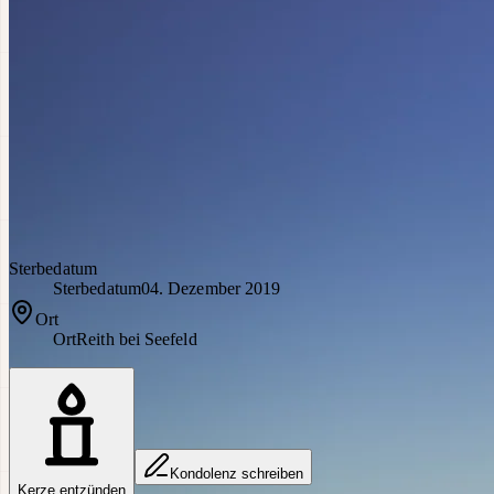
Sterbedatum
Sterbedatum
04. Dezember 2019
Ort
Ort
Reith bei Seefeld
Kondolenz schreiben
Kerze entzünden